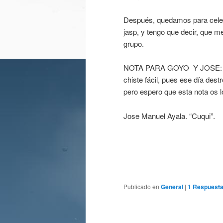
Después, quedamos para celeb
jasp, y tengo que decir, que m
grupo.
NOTA PARA GOYO Y JOSE: Cuan
chiste fácil, pues ese día dest
pero espero que esta nota os l
Jose Manuel Ayala. “Cuqui”.
Publicado en
General
|
1
Respuest