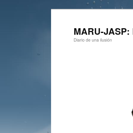
Ir
Ir
al
al
contenido
contenido
MARU-JASP: R
principal
secundario
Diario de una ilusión