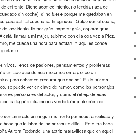
 de enfrente. Dicho acontecimiento, no tendría nada de
e quedado sin coche), si no fuese porque me quedaban en
s para salir al escenario. Imaginaos: Golpe con el coche,
 del accidente, llamar grúa, esperar grúa, esperar grúa,
Alcalá, llamar a mi mujer, subirme con ella otra vez a Pioz,
s mío, me queda una hora para actuar! Y aquí es donde
mportante.
s vivos, llenos de pasiones, pensamientos y problemas,
 a un lado cuando nos metemos en la piel de un
ecirlo, pero debemos procurar que sea así. En la misma
do, se puede ver en clave de humor, como los personajes
iones personales del actor, y como el reflejo de esas
ación da lugar a situaciones verdaderamente cómicas.
rse contaminado en ningún momento por nuestra realidad y
 hace que la labor del actor resulte difícil. Esto me hace
oña Aurora Redondo, una actriz maravillosa que en aquél