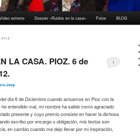
Video estreno
Dossier «Ruidos en la casa»
Fotos
BLOG
 2012
EN LA CASA. PIOZ. 6 de
1
12.
aru-Jasp
 del día 6 de Diciembre cuando actuamos en Pioz con la
no he entendido mal, mi nombre ha salido como agraciado
stado presente y cuyo premio consiste en hacer la dichosa
uando escribo por encargo u obligación, mis textos son
ia, en cambio cuando me dejo llevar por mi inspiración,