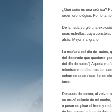
¿Qué coño es una crónica? Pue
orden cronológico. Por lo tanto
De la nada surgió una explosió
unas estrellas, cuya conste
atrás. Mejor ir al grano.
La mañana del día de autos, 
del decorado que quedaron pend
del día de autos”) Aquella ma
mientras montábamos las luce
echarnos unas risas. Lo de si
tarde.
Después de comer, al volver a 
se cruzó delante de mi coche, 
a pesar de pisar el freno y redu
de las suyas, y la parte dela