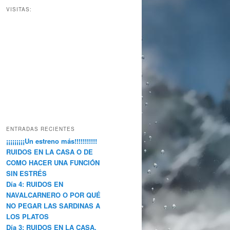
VISITAS:
ENTRADAS RECIENTES
¡¡¡¡¡¡¡¡¡Un estreno más!!!!!!!!!!!
RUIDOS EN LA CASA O DE
COMO HACER UNA FUNCIÓN
SIN ESTRÉS
Día 4: RUIDOS EN
NAVALCARNERO O POR QUÉ
NO PEGAR LAS SARDINAS A
LOS PLATOS
Día 3: RUIDOS EN LA CASA.