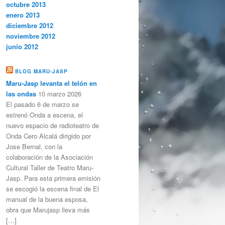
octubre 2013
enero 2013
diciembre 2012
noviembre 2012
junio 2012
BLOG MARU-JASP
Maru-Jasp levanta el telón en
las ondas
10 marzo 2026
El pasado 6 de marzo se
estrenó Onda a escena, el
nuevo espacio de radioteatro de
Onda Cero Alcalá dirigido por
Jose Bernal, con la
colaboración de la Asociación
Cultural Taller de Teatro Maru-
Jasp. Para esta primera emisión
se escogió la escena final de El
manual de la buena esposa,
obra que Marujasp lleva más
[…]