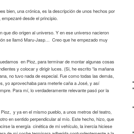
s bien, una crónica, es la descripción de unos hechos por
, empezaré desde el principio.
n que dio origen al universo. Y en ese universo nacieron
lación se llamó Maru-Jasp… Creo que he empezado muy
quedamos en Pioz, para terminar de montar algunas cosas
ientes y colocar y dirigir luces. (Si, he escrito “la mañana
ñana, no tuvo nada de especial. Fue como todas las demás,
s, yo aprovechaba para meterle caña a José, y así
empre. Para mí, lo verdaderamente relevante pasó por la
Pioz, y ya en el mismo pueblo, a unos metros del teatro,
otro en sentido perpendicular al mío. Este hecho, hizo, que
cirse la energía cinética de mi vehículo, la inercia hiciese
ntera de mi coche terminara adherida contundentemente a la