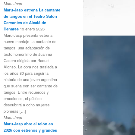
Maru-Jasp
Maru-Jasp estrena La cantante
de tangos en el Teatro Salón
Cervantes de Alcalá de
Henares
13 enero 2026
Maru-Jasp presenta estrena
nuevo montaje La cantante de
tangos, una adaptación del
texto homónimo de Juanma
Casero dirigida por Raquel
Alonso. La obra nos traslada a
los años 80 para seguir la
historia de una joven argentina
que sueña con ser cantante de
tangos. Entre recuerdos y
emociones, el público
descubrirá a ocho mujeres
pioneras […]
Maru-Jasp
Maru-Jasp abre el telón en
2026 con estrenos y grandes