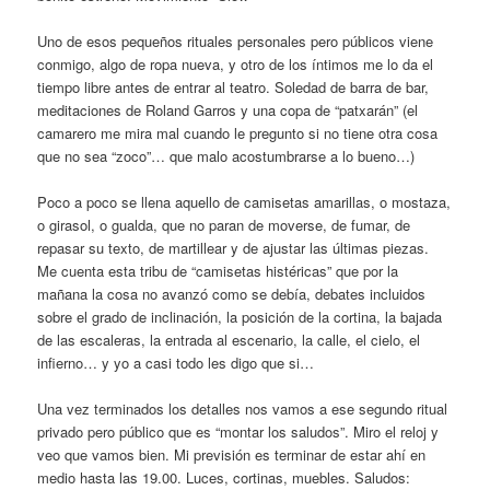
Uno de esos pequeños rituales personales pero públicos viene
conmigo, algo de ropa nueva, y otro de los íntimos me lo da el
tiempo libre antes de entrar al teatro. Soledad de barra de bar,
meditaciones de Roland Garros y una copa de “patxarán” (el
camarero me mira mal cuando le pregunto si no tiene otra cosa
que no sea “zoco”… que malo acostumbrarse a lo bueno…)
Poco a poco se llena aquello de camisetas amarillas, o mostaza,
o girasol, o gualda, que no paran de moverse, de fumar, de
repasar su texto, de martillear y de ajustar las últimas piezas.
Me cuenta esta tribu de “camisetas histéricas” que por la
mañana la cosa no avanzó como se debía, debates incluidos
sobre el grado de inclinación, la posición de la cortina, la bajada
de las escaleras, la entrada al escenario, la calle, el cielo, el
infierno… y yo a casi todo les digo que si…
Una vez terminados los detalles nos vamos a ese segundo ritual
privado pero público que es “montar los saludos”. Miro el reloj y
veo que vamos bien. Mi previsión es terminar de estar ahí en
medio hasta las 19.00. Luces, cortinas, muebles. Saludos: