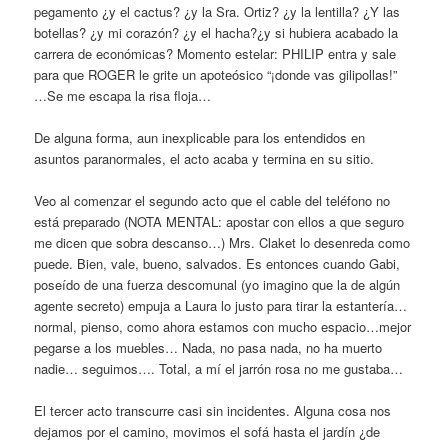
pegamento ¿y el cactus? ¿y la Sra. Ortiz? ¿y la lentilla? ¿Y las
botellas? ¿y mi corazón? ¿y el hacha?¿y si hubiera acabado la
carrera de económicas? Momento estelar: PHILIP entra y sale
para que ROGER le grite un apoteósico “¡donde vas gilipollas!”
…Se me escapa la risa floja…
De alguna forma, aun inexplicable para los entendidos en
asuntos paranormales, el acto acaba y termina en su sitio.
Veo al comenzar el segundo acto que el cable del teléfono no
está preparado (NOTA MENTAL: apostar con ellos a que seguro
me dicen que sobra descanso…) Mrs. Claket lo desenreda como
puede. Bien, vale, bueno, salvados. Es entonces cuando Gabi,
poseído de una fuerza descomunal (yo imagino que la de algún
agente secreto) empuja a Laura lo justo para tirar la estantería…
normal, pienso, como ahora estamos con mucho espacio…mejor
pegarse a los muebles… Nada, no pasa nada, no ha muerto
nadie… seguimos…. Total, a mí el jarrón rosa no me gustaba…
El tercer acto transcurre casi sin incidentes. Alguna cosa nos
dejamos por el camino, movimos el sofá hasta el jardín ¿de